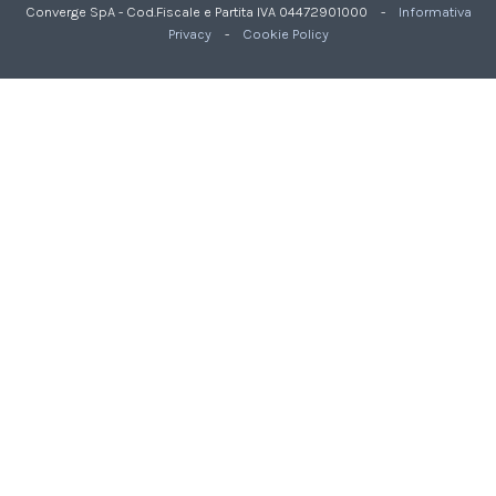
Converge SpA - Cod.Fiscale e Partita IVA 04472901000 -
Informativa
Privacy
-
Cookie Policy